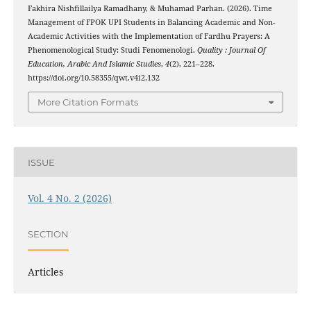
Fakhira Nishfillailya Ramadhany, & Muhamad Parhan. (2026). Time
Management of FPOK UPI Students in Balancing Academic and Non-
Academic Activities with the Implementation of Fardhu Prayers: A
Phenomenological Study: Studi Fenomenologi.
Quality : Journal Of
Education, Arabic And Islamic Studies
,
4
(2), 221–228.
https://doi.org/10.58355/qwt.v4i2.132
More Citation Formats
ISSUE
Vol. 4 No. 2 (2026)
SECTION
Articles